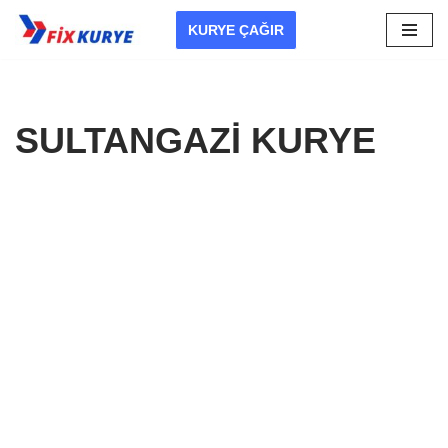
KURYE ÇAĞIR
İçeriğe
geç
SULTANGAZİ KURYE